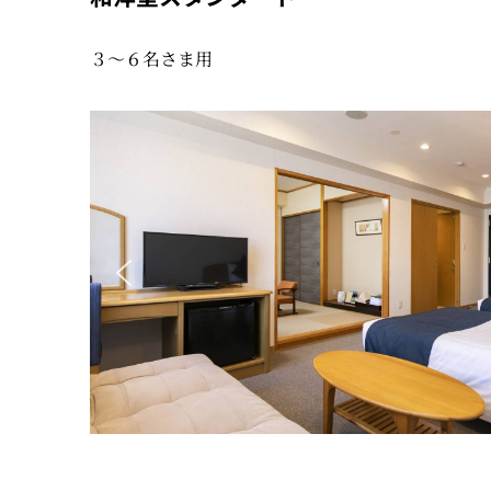
３〜６名さま用