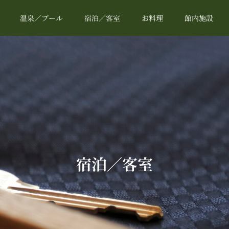
温泉／プール
宿泊／客室
お料理
館内施設
宿泊／客室