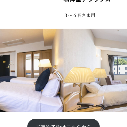
３〜６名さま用