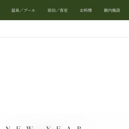
温泉／プール
宿泊／客室
お料理
館内施設