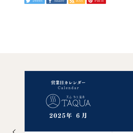
Tweet
Share
RSS
Pin it