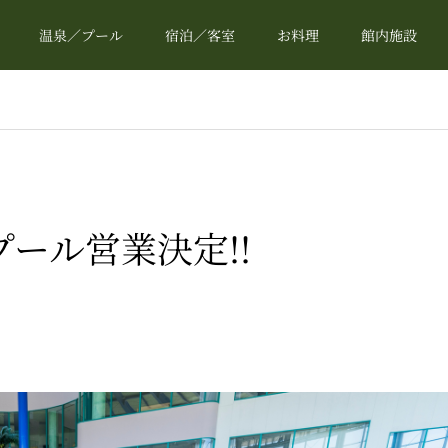
温泉／プール
宿泊／客室
お料理
館内施設
のプール営業決定!!