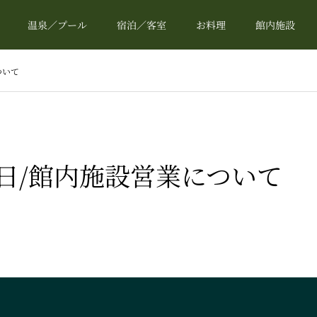
温泉／プール
宿泊／客室
お料理
館内施設
ついて
日/館内施設営業について